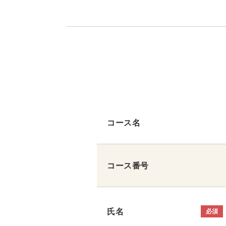
コース名
コース番号
氏名
必須