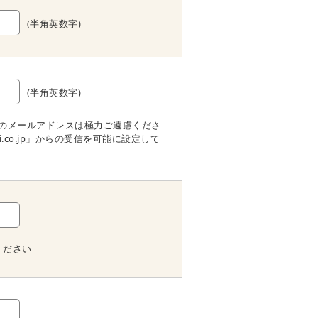
(半角英数字)
(半角英数字)
Sのメールアドレスは極力ご遠慮くださ
i.co.jp」からの受信を可能に設定して
ください