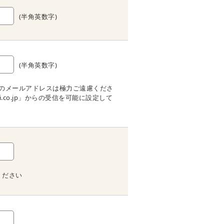
(半角英数字)
(半角英数字)
Sのメールアドレスは極力ご遠慮くださ
i.co.jp」からの受信を可能に設定して
ください