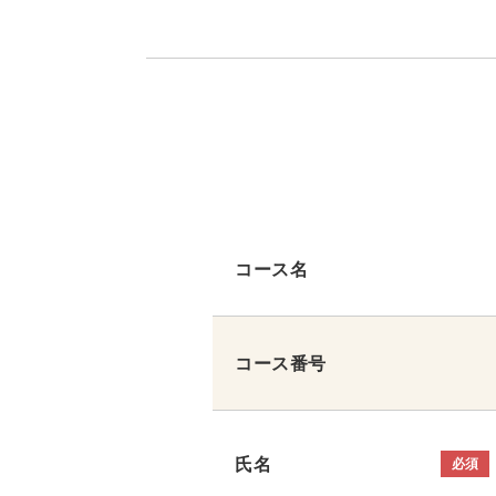
コース名
コース番号
氏名
必須