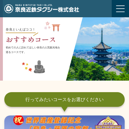
m
奈良といえばココ！
おすすめコース
初めての人に訪れてほしい奈良の人気観光地を
巡る
コースです。
行ってみたいコースをお選びください