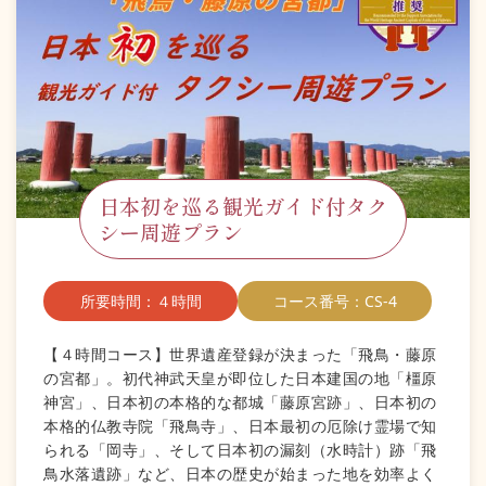
日本初を巡る観光ガイド付タク
シー周遊プラン
所要時間：４時間
コース番号：CS-4
【４時間コース】世界遺産登録が決まった「飛鳥・藤原
の宮都」。初代神武天皇が即位した日本建国の地「橿原
神宮」、日本初の本格的な都城「藤原宮跡」、日本初の
本格的仏教寺院「飛鳥寺」、日本最初の厄除け霊場で知
られる「岡寺」、そして日本初の漏刻（水時計）跡「飛
鳥水落遺跡」など、日本の歴史が始まった地を効率よく