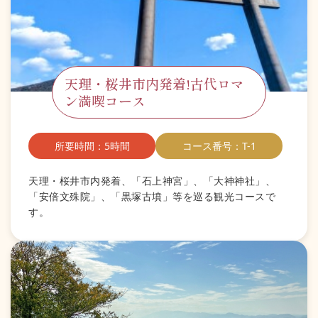
天理・桜井市内発着!古代ロマ
ン満喫コース
所要時間：5時間
コース番号：T-1
天理・桜井市内発着、「石上神宮」、「大神神社」、
「安倍文殊院」、「黒塚古墳」等を巡る観光コースで
す。