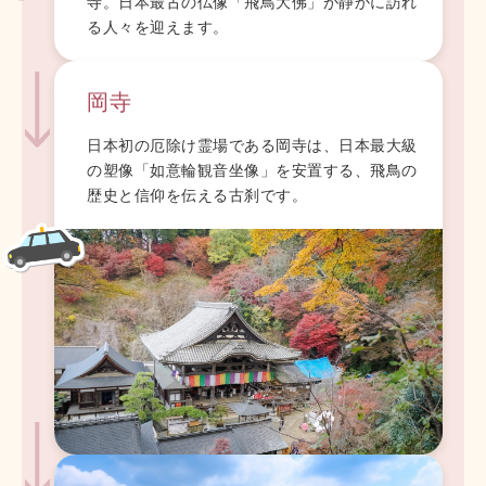
寺。日本最古の仏像「飛鳥大佛」が静かに訪れ
る人々を迎えます。
岡寺
日本初の厄除け霊場である岡寺は、日本最大級
の塑像「如意輪観音坐像」を安置する、飛鳥の
歴史と信仰を伝える古刹です。