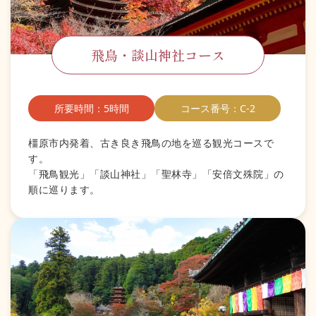
飛鳥・談山神社コース
所要時間：5時間
コース番号：C-2
橿原市内発着、古き良き飛鳥の地を巡る観光コースで
す。
「飛鳥観光」「談山神社」「聖林寺」「安倍文殊院」の
順に巡ります。