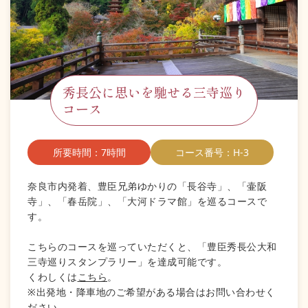
秀長公に思いを馳せる三寺巡り
コース
所要時間：7時間
コース番号：H-3
奈良市内発着、豊臣兄弟ゆかりの「長谷寺」、「壷阪
寺」、「春岳院」、「大河ドラマ館」を巡るコースで
す。
こちらのコースを巡っていただくと、「豊臣秀長公大和
三寺巡りスタンプラリー」を達成可能です。
くわしくは
こちら
。
※出発地・降車地のご希望がある場合はお問い合わせく
ださい。