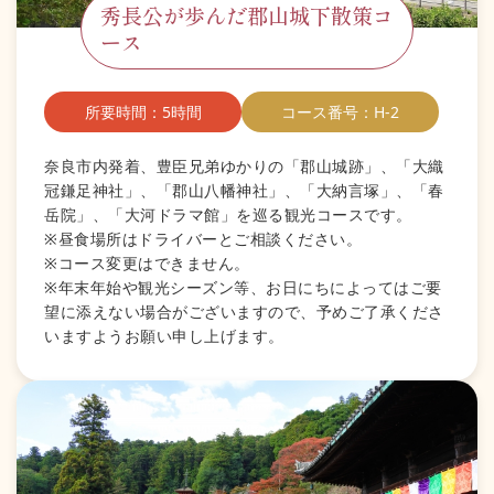
秀長公が歩んだ郡山城下散策コ
ース
所要時間：5時間
コース番号：H-2
奈良市内発着、豊臣兄弟ゆかりの「郡山城跡」、「大織
冠鎌足神社」、「郡山八幡神社」、「大納言塚」、「春
岳院」、「大河ドラマ館」を巡る観光コースです。
※昼食場所はドライバーとご相談ください。
※コース変更はできません。
※年末年始や観光シーズン等、お日にちによってはご要
望に添えない場合がございますので、予めご了承くださ
いますようお願い申し上げます。