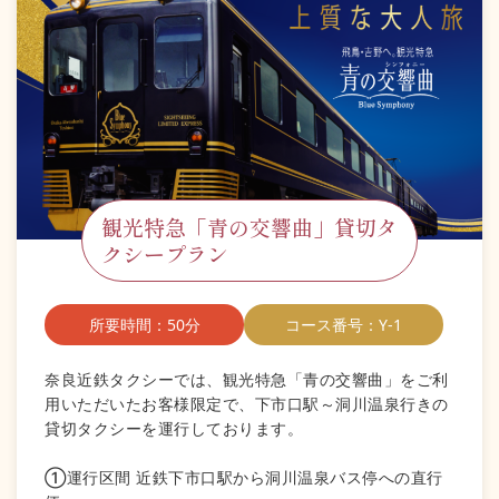
観光特急「青の交響曲」貸切タ
クシープラン
所要時間：50分
コース番号：Y-1
奈良近鉄タクシーでは、観光特急「青の交響曲」をご利
用いただいたお客様限定で、下市口駅～洞川温泉行きの
貸切タクシーを運行しております。
①運行区間 近鉄下市口駅から洞川温泉バス停への直行