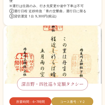
便
※運行は往路のみ、行き先変更や途中下車は不可
②運行日程 近鉄特急「青の交響曲」運行日に限る
③貸切運賃 1台 9,300円(税込)
深吉野・四社巡り定額タクシー
所要時間：6~7時間
コース番号：Y-2